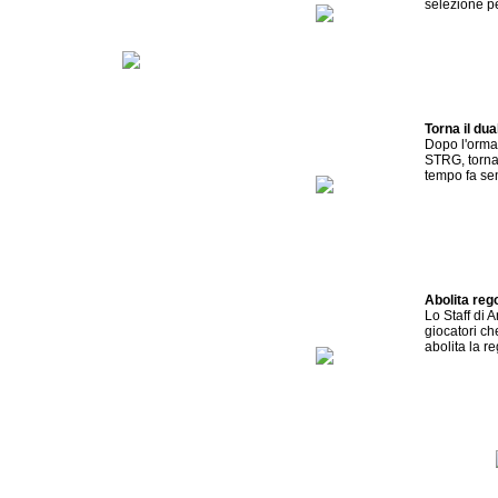
selezione pe
Torna il d
Dopo l'ormai
STRG, torna 
tempo fa sem
Abolita reg
Lo Staff di 
giocatori che
abolita la re