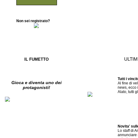
Non sei registrato?
ULTI
IL FUMETTO
Tutti i vinci
Gioca e diventa uno dei
Al fine di ve
protagonisti!
news, ecco i
Alato, tutti gl
Novita' sul
Lo staff di A
annunciare c